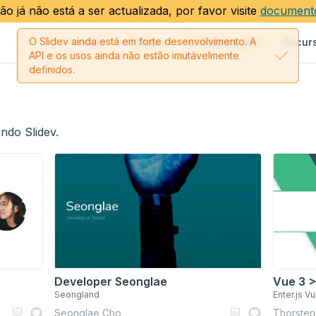
ão já não está a ser actualizada, por favor visite
documento
O Slidev ainda está em forte desenvolvimento. A
Guia
Temas
Customizações
Recur
API e os usos ainda não estão imutávelmente
definidos.
ndo Slidev.
Developer Seonglae
Vue 3 >
Seongland
Enter.js V
Seonglae Cho
Thorsten