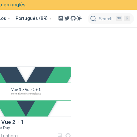
 em inglês
.
sos
Português (BR)
K
Search
 Vue 2 + 1
ue Day
 Lünborg