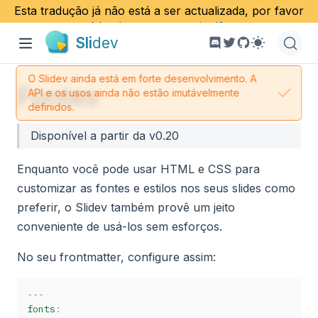
Esta tradução já não está a ser actualizada, por favor
visite
documento em inglês
.
Sli
dev
O Slidev ainda está em forte desenvolvimento. A
Fontes
API e os usos ainda não estão imutávelmente
definidos.
Disponível a partir da v0.20
Enquanto você pode usar HTML e CSS para
customizar as fontes e estilos nos seus slides como
preferir, o Slidev também provê um jeito
conveniente de usá-los sem esforços.
No seu frontmatter, configure assim:
---
fonts
: