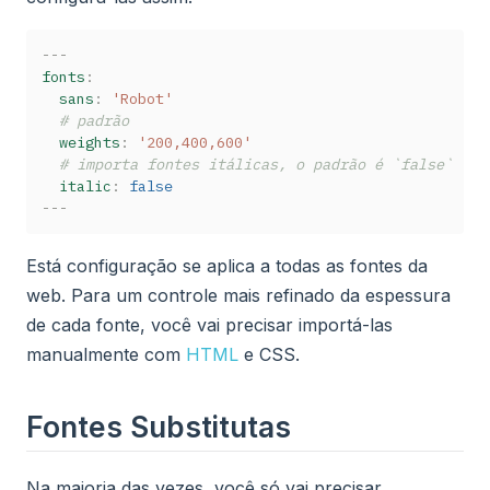
---
fonts
:
sans
:
'Robot'
# padrão
weights
:
'200,400,600'
# importa fontes itálicas, o padrão é `false`
italic
:
false
---
Está configuração se aplica a todas as fontes da
web. Para um controle mais refinado da espessura
de cada fonte, você vai precisar importá-las
manualmente com
HTML
e CSS.
Fontes Substitutas
Na maioria das vezes, você só vai precisar