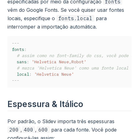
especificadas por meio da configuração
fonts
vêm do Google Fonts. Se você quiser usar fontes
locais, especifique o
fonts.local
para
interromper a importação automática.
---
fonts
:
# assim como no font-family do css, você pode usa
sans
:
'Helvetica Neue,Robot'
# marca 'Helvetica Neue' como uma fonte local
local
:
'Helvetica Neue'
---
Espessura & Itálico
Por padrão, o Slidev importa três espessuras
200
,
400
,
600
para cada fonte. Você pode
configurá-las assim: