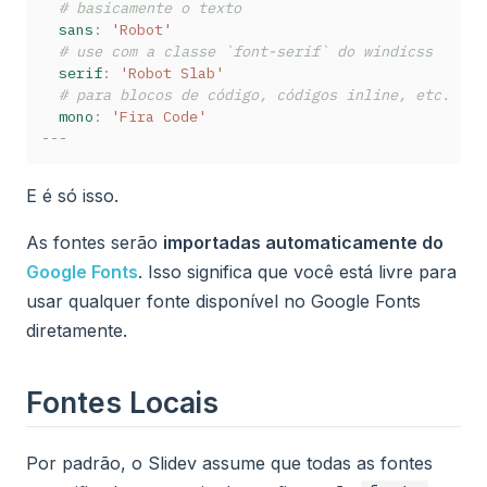
# basicamente o texto
sans
:
'Robot'
# use com a classe `font-serif` do windicss 
serif
:
'Robot Slab'
# para blocos de código, códigos inline, etc.
mono
:
'Fira Code'
---
E é só isso.
As fontes serão
importadas automaticamente do
Google Fonts
. Isso significa que você está livre para
usar qualquer fonte disponível no Google Fonts
diretamente.
Fontes Locais
Por padrão, o Slidev assume que todas as fontes