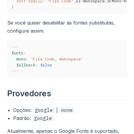
font-family
:
"Fira Code"
,
ui-monospace
,
SFMono-Regu
}
Se você quiser desabilitar as fontes substitutas,
configure assim:
---
fonts
:
mono
:
'Fira Code, monospace'
fallback
:
false
---
Provedores
Opções:
google
|
none
Padrão:
google
Atualmente, apenas o Google Fonts é suportado,