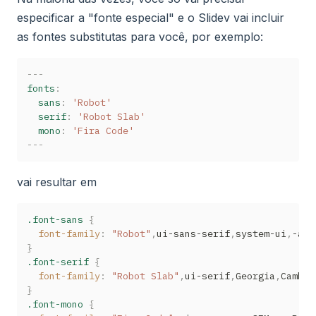
especificar a "fonte especial" e o Slidev vai incluir
as fontes substitutas para você, por exemplo:
---
fonts
:
sans
:
'Robot'
serif
:
'Robot Slab'
mono
:
'Fira Code'
---
vai resultar em
.font-sans
{
font-family
:
"Robot"
,
ui-sans-serif
,
system-ui
,
-app
}
.font-serif
{
font-family
:
"Robot Slab"
,
ui-serif
,
Georgia
,
Cambri
}
.font-mono
{