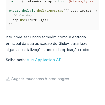
import
{
 defineAppSetup 
}
from
'@slidev/types'
export
default
defineAppSetup
(
(
{
 app
,
 router 
}
)
=>
// Vue App
  app
.
use
(
YourPlugin
)
}
)
Isto pode ser usado também como a entrada
principal da sua aplicação do Slidev para fazer
algumas inicializações antes da aplicação rodar.
Saiba mais:
Vue Application API
.
Sugerir mudanças à essa página