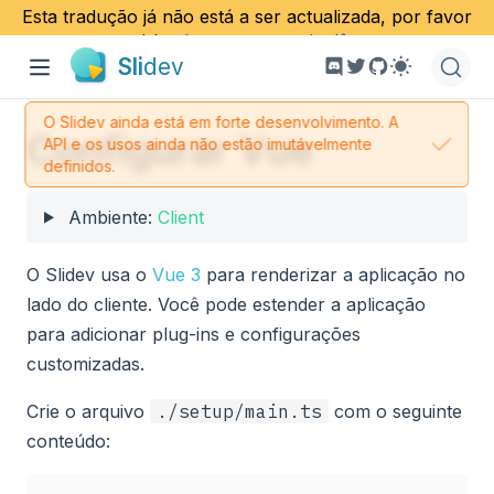
Esta tradução já não está a ser actualizada, por favor
visite
documento em inglês
.
Sli
dev
O Slidev ainda está em forte desenvolvimento. A
Configurar Vue
API e os usos ainda não estão imutávelmente
definidos.
Ambiente:
Client
O Slidev usa o
Vue 3
para renderizar a aplicação no
lado do cliente. Você pode estender a aplicação
para adicionar plug-ins e configurações
customizadas.
Crie o arquivo
./setup/main.ts
com o seguinte
conteúdo: